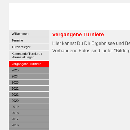
Vergangene Turniere
Willkommen
Termine
Hier kannst Du Dir Ergebnisse und B
Turniersieger
Vorhandene Fotos sind unter "Bilderg
Kommende Turniere /
Veranstaltungen
Vergangene Turniere
2025
2024
2023
2022
2021
2020
2019
2018
2017
2016