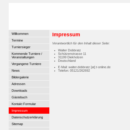
Impressum
Willkommen
Termine
Verantwortlich für den Inhalt dieser Seite:
Turniersieger
Walter Dobbratz
Kommende Turniere /
Schützenstrasse 11
Veranstaltungen
31199 Diekholzen
Deutschland
Vergangene Turniere
E-Mail: walter.dobbratz [at] t-online.de
News
Telefon: 05121/262692
Bildergalerie
Adressen
Downloads
Gästebuch
Kontakt Formular
Impressum
Datenschutzerklärung
Sitemap